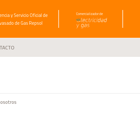
Comercializador de
ncia y Servicio Oficial
de
vasado d
e Gas Repsol
TACTO
nosotros