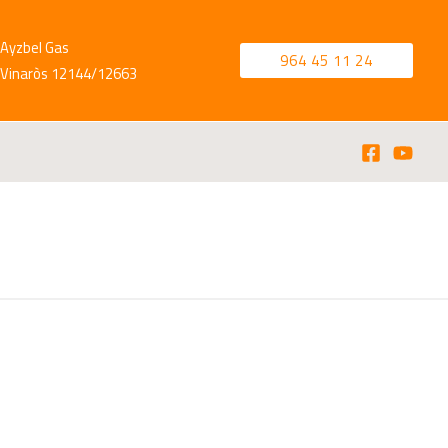
Ayzbel Gas
964 45 11 24
Vinaròs 12144/12663