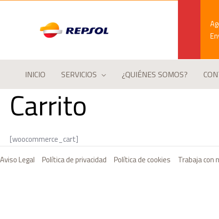
Ir
al
Age
contenido
En
INICIO
SERVICIOS
¿QUIÉNES SOMOS?
CON
Carrito
[woocommerce_cart]
Aviso Legal
Política de privacidad
Política de cookies
Trabaja con 